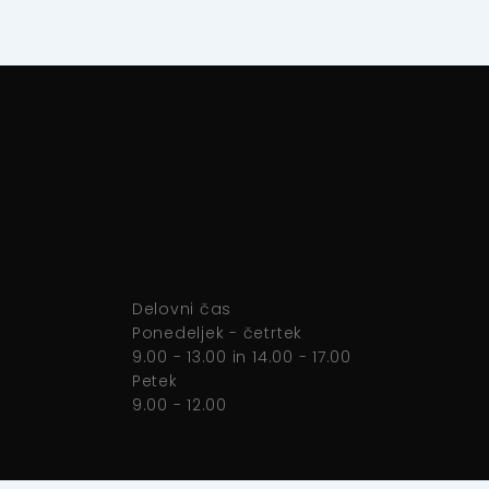
Delovni čas
Ponedeljek - četrtek
9.00 - 13.00 in 14.00 - 17.00
Petek
9.00 - 12.00