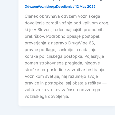
OdvzemVozniskegaDovoljenja
/
12 May 2025
Članek obravnava odvzem vozniškega
dovoljenja zaradi vožnje pod vplivom drog,
ki je v Sloveniji eden najhujših prometnih
prekrškov. Podrobno opisuje postopek
preverjanja z napravo DrugWipe 6S,
pravne podlage, sankcije in nadaljnje
korake policijskega postopka. Pojasnjuje
pomen strokovnega pregleda, njegove
stroške ter posledice zavrnitve testiranja.
Voznikom svetuje, naj razumejo svoje
pravice in postopke, saj obstaja rešitev —
zahteva za vrnitev začasno odvzetega
vozniškega dovoljenja.