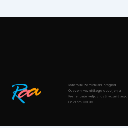
Kontrolni zdravniški pregled
Odvzem vozniškega dovoljenja
Prenehanje veljavnosti vozniškega
Odvzem vozila