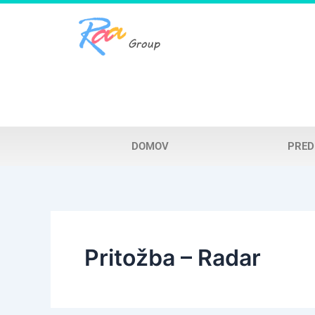
Skip
to
content
DOMOV
PRED
Pritožba – Radar