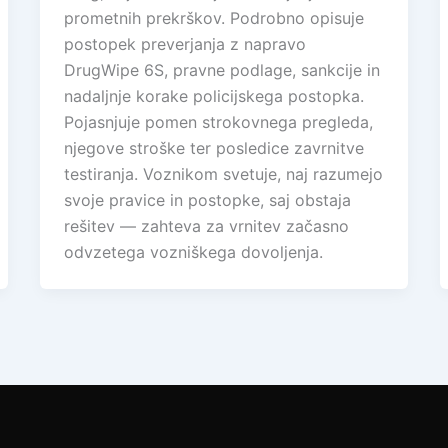
prometnih prekrškov. Podrobno opisuje
postopek preverjanja z napravo
DrugWipe 6S, pravne podlage, sankcije in
nadaljnje korake policijskega postopka.
Pojasnjuje pomen strokovnega pregleda,
njegove stroške ter posledice zavrnitve
testiranja. Voznikom svetuje, naj razumejo
svoje pravice in postopke, saj obstaja
rešitev — zahteva za vrnitev začasno
odvzetega vozniškega dovoljenja.