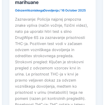
marihuane
OdvzemVozniskegaDovoljenja
/
16 October 2025
Zaznavanje: Policija najprej prepozna
znake vpliva (način vožnje, fizični videz),
nato pa uporabi hitri test s slino
DrugWipe 6S za zaznavanje prisotnosti
THC-ja. Pozitiven test vodi v začasen
odvzem vozniškega dovoljenja in
odreditev strokovnega pregleda.
Strokovni pregled: Ključen je strokovni
pregled z odvzemom vzorcev krvi in
urina. Le prisotnost THC-ja v krvi je
pravno veljaven dokaz za odvzem
vozniškega dovoljenja, medtem ko
prisotnost v urinu (metaboliti) tega ne
pomeni (razen pri kontrolnih pregledih).
Posebnost THC-ja: THC ostaja v telesu