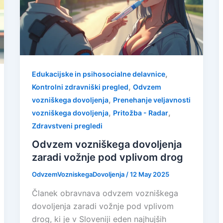
,
Edukacijske in psihosocialne delavnice
,
Kontrolni zdravniški pregled
Odvzem
,
vozniškega dovoljenja
Prenehanje veljavnosti
,
,
vozniškega dovoljenja
Pritožba - Radar
Zdravstveni pregledi
Odvzem vozniškega dovoljenja
zaradi vožnje pod vplivom drog
OdvzemVozniskegaDovoljenja
/
12 May 2025
Članek obravnava odvzem vozniškega
dovoljenja zaradi vožnje pod vplivom
drog, ki je v Sloveniji eden najhujših