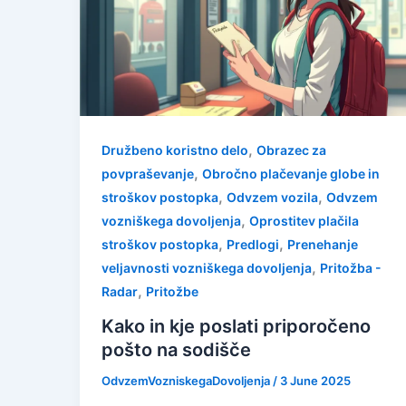
,
Družbeno koristno delo
Obrazec za
,
povpraševanje
Obročno plačevanje globe in
,
,
stroškov postopka
Odvzem vozila
Odvzem
,
vozniškega dovoljenja
Oprostitev plačila
,
,
stroškov postopka
Predlogi
Prenehanje
,
veljavnosti vozniškega dovoljenja
Pritožba -
,
Radar
Pritožbe
Kako in kje poslati priporočeno
pošto na sodišče
OdvzemVozniskegaDovoljenja
/
3 June 2025