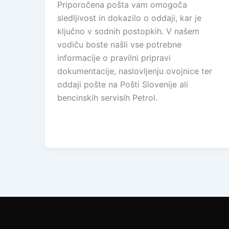
Priporočena pošta vam omogoča
sledljivost in dokazilo o oddaji, kar je
ključno v sodnih postopkih. V našem
vodiču boste našli vse potrebne
informacije o pravilni pripravi
dokumentacije, naslovljenju ovojnice ter
oddaji pošte na Pošti Slovenije ali
bencinskih servisih Petrol.