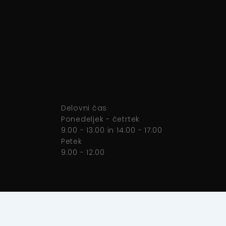
Delovni čas
Ponedeljek - četrtek
9.00 - 13.00 in 14.00 - 17.00
Petek
9.00 - 12.00