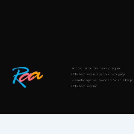
Kontrolni zdravniški pregled
Odvzem vozniškega dovoljenja
Prenehanje veljavnosti vozniškega
Odvzem vozila