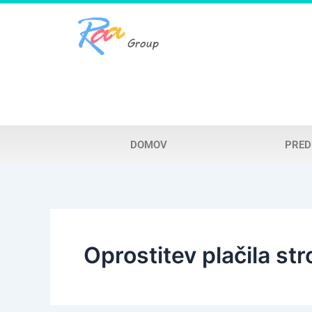
Skip
to
content
DOMOV
PRED
Oprostitev plačila st