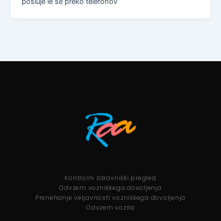
posluje le še preko telefonov
Kontrolni zdravniški pregled
Odvzem vozniškega dovoljenja
Prenehanje veljavnosti vozniškega dovoljenja
Odvzem vozila